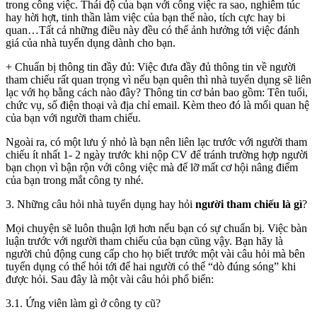
trong công việc. Thái độ của bạn với công việc ra sao, nghiêm túc
hay hời hợt, tinh thần làm việc của bạn thế nào, tích cực hay bi
quan…Tất cả những điều này đều có thể ảnh hưởng tới việc đánh
giá của nhà tuyển dụng dành cho bạn.
+ Chuẩn bị thông tin đầy đủ: Việc đưa đầy đủ thông tin về người
tham chiếu rất quan trọng vì nếu bạn quên thì nhà tuyển dụng sẽ liên
lạc với họ bằng cách nào đây? Thông tin cơ bản bao gồm: Tên tuổi,
chức vụ, số điện thoại và địa chỉ email. Kèm theo đó là mối quan hệ
của bạn với người tham chiếu.
Ngoài ra, có một lưu ý nhỏ là bạn nên liên lạc trước với người tham
chiếu ít nhất 1- 2 ngày trước khi nộp CV để tránh trường hợp người
bạn chọn vì bận rộn với công việc mà để lỡ mất cơ hội nâng điểm
của bạn trong mắt công ty nhé.
3. Những câu hỏi nhà tuyển dụng hay hỏi
người tham chiếu là gì
?
Mọi chuyện sẽ luôn thuận lợi hơn nếu bạn có sự chuẩn bị. Việc bàn
luận trước với người tham chiếu của bạn cũng vậy. Bạn hãy là
người chủ động cung cấp cho họ biết trước một vài câu hỏi mà bên
tuyển dụng có thể hỏi tới để hai người có thể “dò đúng sóng” khi
được hỏi. Sau đây là một vài câu hỏi phổ biến:
3.1. Ứng viên làm gì ở công ty cũ?