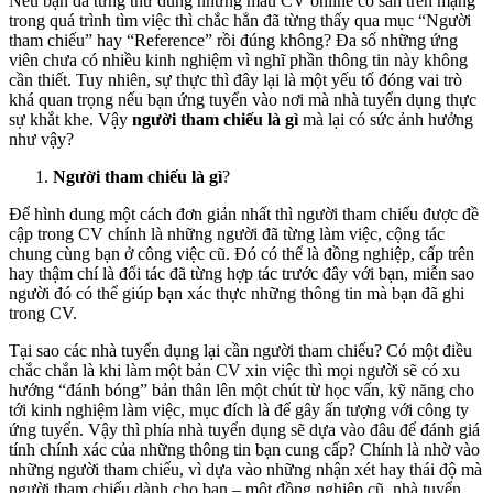
Nếu bạn đã từng thử dùng những mẫu CV online có sẵn trên mạng
trong quá trình tìm việc thì chắc hẳn đã từng thấy qua mục “Người
tham chiếu” hay “Reference” rồi đúng không? Đa số những ứng
viên chưa có nhiều kinh nghiệm vì nghĩ phần thông tin này không
cần thiết. Tuy nhiên, sự thực thì đây lại là một yếu tố đóng vai trò
khá quan trọng nếu bạn ứng tuyển vào nơi mà nhà tuyển dụng thực
sự khắt khe. Vậy
người tham chiếu là gì
mà lại có sức ảnh hưởng
như vậy?
Người tham chiếu là gì
?
Để hình dung một cách đơn giản nhất thì người tham chiếu được đề
cập trong CV chính là những người đã từng làm việc, cộng tác
chung cùng bạn ở công việc cũ. Đó có thể là đồng nghiệp, cấp trên
hay thậm chí là đối tác đã từng hợp tác trước đây với bạn, miễn sao
người đó có thể giúp bạn xác thực những thông tin mà bạn đã ghi
trong CV.
Tại sao các nhà tuyển dụng lại cần người tham chiếu? Có một điều
chắc chắn là khi làm một bản CV xin việc thì mọi người sẽ có xu
hướng “đánh bóng” bản thân lên một chút từ học vấn, kỹ năng cho
tới kinh nghiệm làm việc, mục đích là để gây ấn tượng với công ty
ứng tuyển. Vậy thì phía nhà tuyển dụng sẽ dựa vào đâu để đánh giá
tính chính xác của những thông tin bạn cung cấp? Chính là nhờ vào
những người tham chiếu, vì dựa vào những nhận xét hay thái độ mà
người tham chiếu dành cho bạn – một đồng nghiệp cũ, nhà tuyển