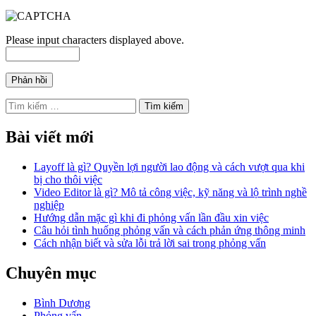
Please input characters displayed above.
Tìm
kiếm
cho:
Bài viết mới
Layoff là gì? Quyền lợi người lao động và cách vượt qua khi
bị cho thôi việc
Video Editor là gì? Mô tả công việc, kỹ năng và lộ trình nghề
nghiệp
Hướng dẫn mặc gì khi đi phỏng vấn lần đầu xin việc
Câu hỏi tình huống phỏng vấn và cách phản ứng thông minh
Cách nhận biết và sửa lỗi trả lời sai trong phỏng vấn
Chuyên mục
Bình Dương
Phỏng vấn